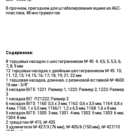
В прочном, пригодном для штабелирования ящике из АБС-
пластика, 48 инструментов
Содержание:
8 торцовых насадок с шестигранником № 40: 4; 4,5; 5; 5,5; 6;
7; 8; 9 мм
12 торцовых насадок с двойным шестигранником № 45: 10;
11; 12; 13; 14; 15; 16; 17; 18; 19; 21; 22 мм
1 торцовая насадка, длинная, с резиновой вставкой № 4600:
16 мм - 5/8"
3 насадки BITS
1221: Размер 1; 1222: Размер 2; 1223: Размер
3
1 насадка BIT
PZ1222: Размер 2
6 насадoк BITS
1160: 0,5 x 3 мм; 1162: 0,6 x 3,5 мм; 1164: 0,8 x
4 мм; 1166: 1 x 5,5 мм; 1166/1: 1,2 x 6,5 мм; 1168: 1,6 x 8 мм
5 насадoк BITS
1300: 3 мм; 1301: 4 мм; 1302: 5 мм; 1303: 6 мм;
1304: 8 мм
2 трещотки № 415, № 435
3 удлинителя № 427/3 (76 мм), № 405/6 (150 мм), № 427/10