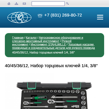
+7 (831) 269-80-72
Главная
/
Каталог
/
Автосервисное оборудование и
слесарно-монтажный инструмент
/
Ручной
инструмент
/
Инструмент STAHLWILLE
/
Торцовые насадки,
приводные и соединительные детали для ручного привода
40/45/36/12, Набор торцовых ключей 1/4, 3/8"
40/45/36/12, Набор торцовых ключей 1/4, 3/8"